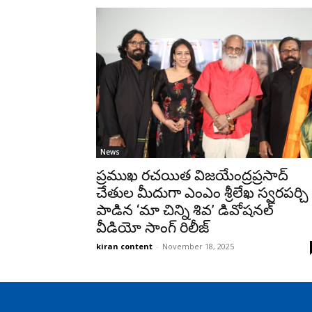
News
ప్రముఖ రచయిత విజయేంద్రప్రసాద్
చేతుల మీదుగా ఎంఎం శ్రీలేఖ స్వరపర్చి
పాడిన ‘మా చిన్ని శివ’ డివోషనల్
వీడియో సాంగ్ రిలీజ్
kiran content
-
November 18, 2025