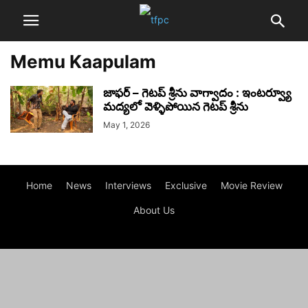
Memu Kaapulam
జాఫర్ – గెటప్ శ్రీను వాగ్వాదం : ఇంటర్వ్యూ
మద్యలో వెళ్ళిపోయిన గెటప్ శ్రీను
May 1, 2026
Home
News
Interviews
Exclusive
Movie Review
About Us