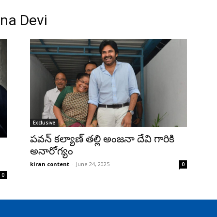
na Devi
Exclusive
పవన్ కల్యాణ్ తల్లి అంజనా దేవి గారికి
అనారోగ్యం
kiran content
-
June 24, 2025
0
0