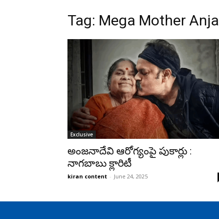
Tag: Mega Mother Anja
Exclusive
అంజనాదేవి ఆరోగ్యంపై పుకార్లు :
నాగబాబు క్లారిటీ
kiran content
-
June 24, 2025