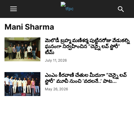
Mani Sharma
మెలొడీ బ్రహ్మ మణిశర్మ పుట్టినరోజు వేడుకల్ని
ఘనంగా నిర్వహించిన “చెన్నై లవ్ స్టోరీ”
టీమ్
July 11, 2026
ఎంఎం కీరవాణి చేతుల మీదుగా “చెన్నై లవ్
స్టోరీ” మూవీ నుంచి ‘వదలనే..’ పాట...
May 26, 2026