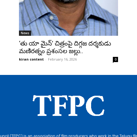
News
‘తు యా మైన్’ చిత్రంపై దిగ్గజ దర్శకుడు
మణిరత్నం ప్రశంసల జల్లు..
kiran content
-
February 16, 2026
0
ncil (TFPC) is an association of film producers who work in the Telugu fi