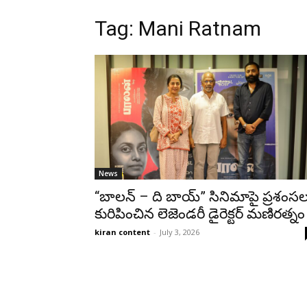
Tag: Mani Ratnam
News
“బాలన్ – ది బాయ్” సినిమాపై ప్రశంస
కురిపించిన లెజెండరీ డైరెక్టర్ మణిరత్నం
kiran content
-
July 3, 2026