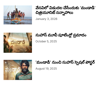
వేసవిలో విడుదల చేసేందుకు ‘మండాడి’
చిత్రయూనిట్ సన్నాహాలు
January 3, 2026
సుహాస్ మూవీ షూటింగ్లో ప్రమాదం
October 5, 2025
‘మండాడి’ నుంచి సుహాస్ స్పెషల్ పోస్టర్
August 19, 2025