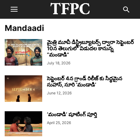
Mandaadi
మైత్రి మూవీ డిస్ట్రిబ్యూటర్స్ ద్వారా సెప్టెంబర్
10న తెలుగులో విడుదల కానున్న
“మండాడి”
July 18, 2026
సెప్టెంబర్ 4న గ్రాండ్ రిలీజ్ కు సిద్ధమైన
సుహాస్, సూరి ‘మండాడి’
June 12, 2026
‘మండాడి’ షూటింగ్ పూర్తి
April 25, 2026