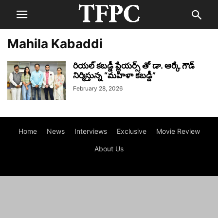
Mahila Kabaddi
రియల్ కబడ్డీ ప్లేయర్స్ తో డా. ఆర్కే గౌడ్
నిర్మిస్తున్న “మహిళా కబడ్డీ”
February 28, 2026
Home
News
Interviews
Exclusive
Movie Review
About Us