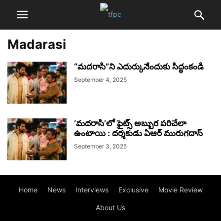
Madarasi
“మదరాసి”ని ఎదుర్కునేందుకు సిద్ధంకండి
September 4, 2025
‘మదరాసి’లో ఫైట్స్ అబ్బుర పరిచేలా
ఉంటాయి : దర్శకుడు ఏఆర్ మురుగదాస్
September 3, 2025
Home
News
Interviews
Exclusive
Movie Review
About Us