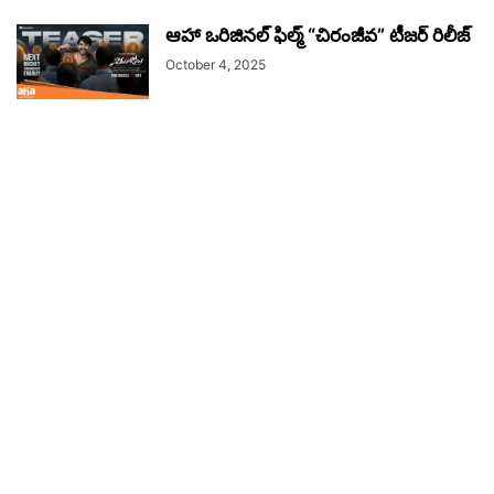
ఆహా ఒరిజినల్ ఫిల్మ్ “చిరంజీవ” టీజర్ రిలీజ్
October 4, 2025