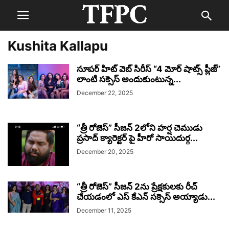
Kushita Kallapu
సూపర్ హిట్ వెబ్ సిరీస్ “4 మోర్ షాట్స్ ప్లీజ్”
లాంటి సక్సెస్ అందుకుంటున్న...
December 22, 2025
“త్రీ రోజెస్” సీజన్ 2లోని హర్ష చెముడు
ప్రసాద్ క్యారెక్టర్ పై హీరో సాయిదుర్గ...
December 20, 2025
“త్రీ రోజెస్” సీజన్ 2ను ప్రేక్షకులకు రీచ్
చేయడంలో ఎస్ కేఎన్ సక్సెస్ అయ్యాడు...
December 11, 2025