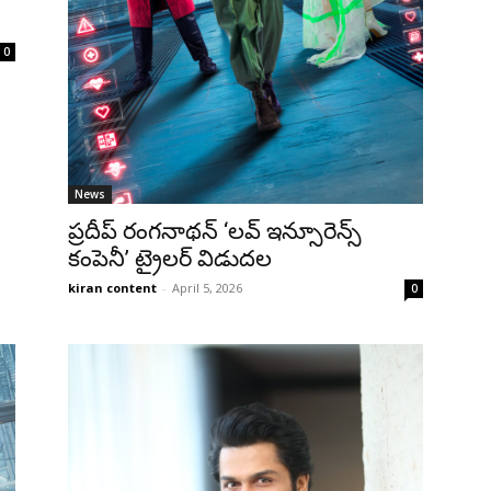
0
News
ప్రదీప్ రంగనాథన్ ‘లవ్ ఇన్సూరెన్స్
కంపెనీ’ ట్రైలర్ విడుదల
kiran content
-
April 5, 2026
0