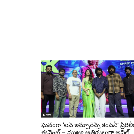
News
ఘనంగా ‘లవ్ ఇన్సూరెన్స్ కంపెనీ’ ప్రీరిలీ
ఈవెంట్ – ముఖ్య అతిథులుగా అనిల్