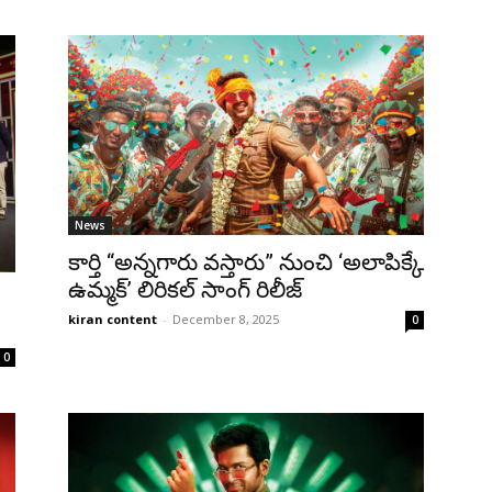
News
కార్తి “అన్నగారు వస్తారు” నుంచి ‘అలాపిక్కే
ఉమ్మక్’ లిరికల్ సాంగ్ రిలీజ్
kiran content
-
December 8, 2025
0
0