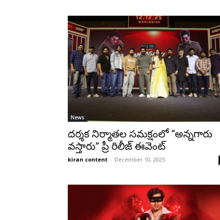
News
దర్శక నిర్మాతల సమక్షంలో “అన్నగారు
వస్తారు” ప్రీ రిలీజ్ ఈవెంట్
kiran content
-
December 10, 2025