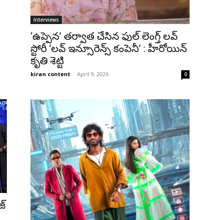
Interviews
‘ఉప్పెన’ తర్వాత చేసిన ఫుల్ లెంగ్త్ లవ్
స్టోరీ ‘లవ్ ఇన్సూరెన్స్ కంపెనీ’ : హీరోయిన్
కృతి శెట్టి
kiran content
-
April 9, 2026
0
జ్