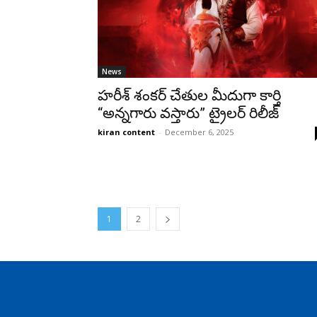
News
హరీశ్ శంకర్ చేతుల మీదుగా కార్తి
“అన్నగారు వస్తారు” ట్రైలర్ రిలీజ్
kiran content
-
December 6, 2025
1
2