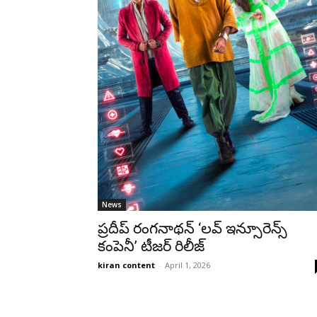
News
ప్రదీప్ రంగనాథన్ ‘లవ్ ఇన్సూరెన్స్
కంపెనీ’ టీజర్ రిలీజ్
kiran content
-
April 1, 2026