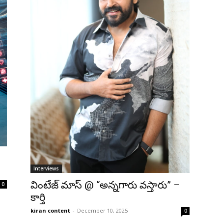
Interviews
వింటేజ్ మాస్ @ “అన్నగారు వస్తారు” –
0
కార్తి
kiran content
-
December 10, 2025
0