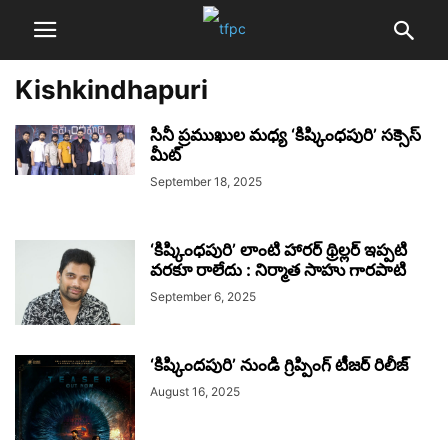
Kishkindhapuri
సినీ ప్రముఖుల మధ్య ‘కిష్కింధపురి’ సక్సెస్
మీట్
September 18, 2025
‘కిష్కింధపురి’ లాంటి హారర్ థ్రిల్లర్ ఇప్పటి
వరకూ రాలేదు : నిర్మాత సాహు గారపాటి
September 6, 2025
‘కిష్కిందపురి’ నుండి గ్రిప్పింగ్ టీజర్ రిలీజ్
August 16, 2025