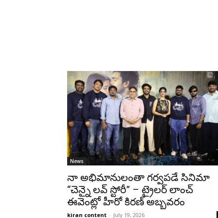
News
నా అభిమానులంతా గర్వపడే సినిమా
“చెన్నై లవ్ స్టోరీ” – ట్రైలర్ లాంచ్
ఈవెంట్లో హీరో కిరణ్ అబ్బవరం
kiran content
-
July 19, 2026