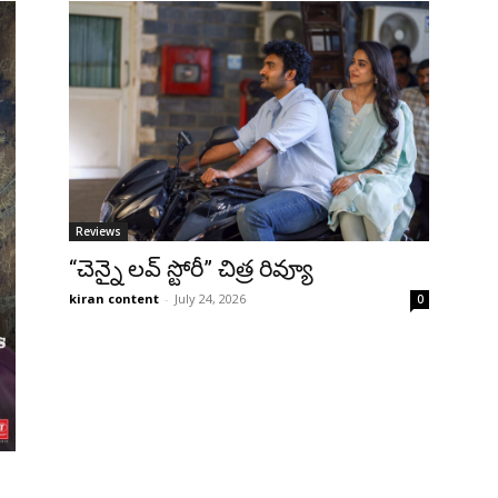
Reviews
“చెన్నై లవ్ స్టోరీ” చిత్ర రివ్యూ
kiran content
-
July 24, 2026
0