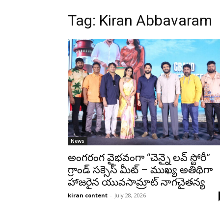
Tag: Kiran Abbavaram
News
అంగరంగ వైభవంగా “చెన్నై లవ్ స్టోరీ”
గ్రాండ్ సక్సెస్ మీట్ – ముఖ్య అతిథిగా
హాజరైన యువసామ్రాట్ నాగచైతన్య
kiran content
-
July 28, 2026