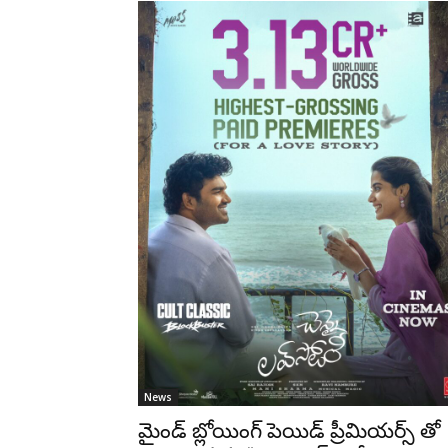
News
మైండ్ బ్లోయింగ్ పెయిడ్ ప్రీమియర్స్ తో