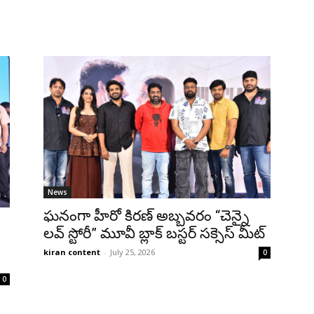
News
ఘనంగా హీరో కిరణ్ అబ్బవరం “చెన్నై
లవ్ స్టోరీ” మూవీ బ్లాక్ బస్టర్ సక్సెస్ మీట్
kiran content
-
July 25, 2026
0
0