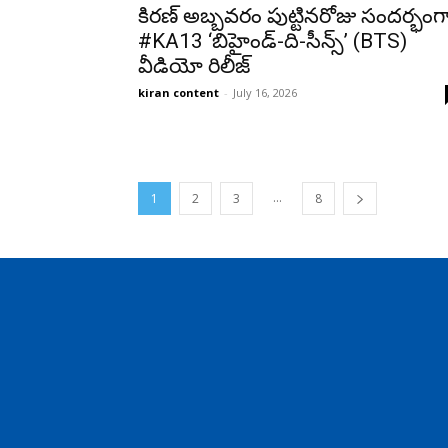
కిరణ్ అబ్బవరం పుట్టినరోజు సందర్భంగ
#KA13 ‘బిహైండ్-ది-సీన్స్’ (BTS)
వీడియో రిలీజ్
kiran content
-
July 16, 2026
...
1
2
3
8