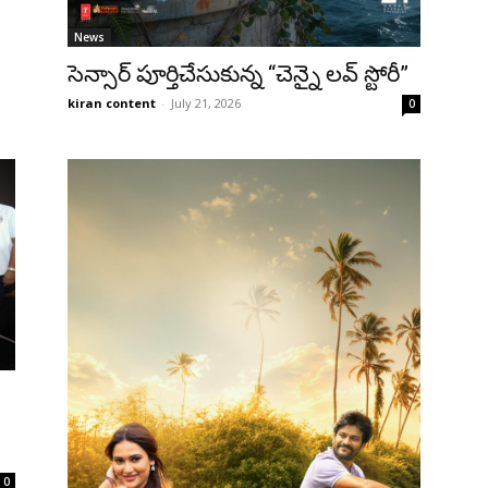
News
సెన్సార్ పూర్తిచేసుకున్న “చెన్నై లవ్ స్టోరీ”
kiran content
-
July 21, 2026
0
0