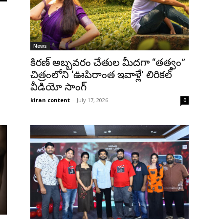
News
కిరణ్‌ అబ్బవరం చేతుల మీదగా “తత్వం”
చిత్రంలోని ‘ఊపిరాంత ఇవాళ్లే’ లిరికల్‌
వీడియో సాంగ్‌
kiran content
-
July 17, 2026
0