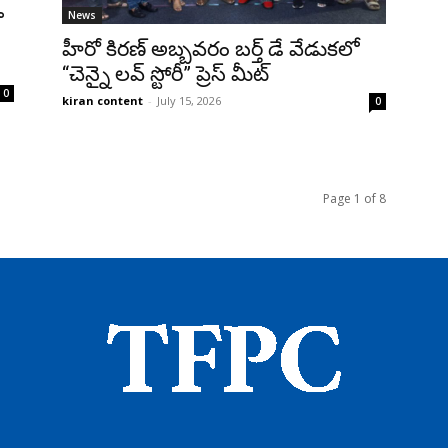
ా
News
హీరో కిరణ్ అబ్బవరం బర్త్ డే వేడుకలో
“చెన్నై లవ్ స్టోరీ” ప్రెస్ మీట్
0
kiran content
-
July 15, 2026
0
Page 1 of 8