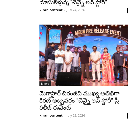
దూసుకెళ్తున్న “చెన్నై లవ్ స్టోరీ”
kiran content
-
July 24, 2026
News
మెగాస్టార్ చిరంజీవి ముఖ్య అతిథిగా
కిరణ్ అబ్బవరం “చెన్నై లవ్ స్టోరీ” ప్రీ
రిలీజ్ ఈవెంట్
kiran content
-
July 23, 2026