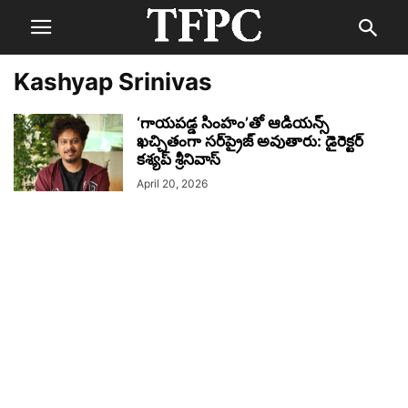
Kashyap Srinivas
‘గాయపడ్డ సింహం’తో ఆడియన్స్
ఖచ్చితంగా సర్‌ప్రైజ్ అవుతారు: డైరెక్టర్
కశ్యప్ శ్రీనివాస్
April 20, 2026