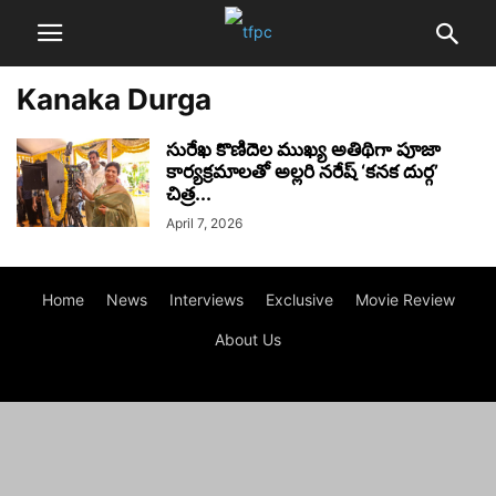
Kanaka Durga
సురేఖ కొణిదెల ముఖ్య అతిథిగా పూజా
కార్య‌క్ర‌మాల‌తో అల్ల‌రి న‌రేష్ ‘క‌న‌క దుర్గ‌’
చిత్ర...
April 7, 2026
Home
News
Interviews
Exclusive
Movie Review
About Us