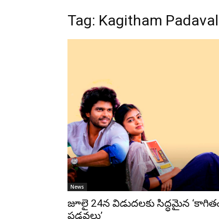
Tag: Kagitham Padava
News
జూలై 24న విడుదలకు సిద్ధమైన ‘కాగిత
పడవలు’