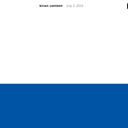
kiran content
-
July 3, 2026