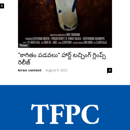
0
News
“కాగితం పడవలు” హార్ట్ టచ్చింగ్ గ్లింప్స్‌
రిలీజ్
kiran content
-
August 9, 2025
0