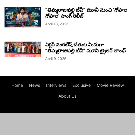
“తిమ్మరాజుపల్లి టీవీ” మూవీ నుంచి ‘గోపాల
గోపాల’ సాంగ్ రిలీజ్
April 13, 2026
విక్టరీ వెంకటేష్ చేతుల మీదుగా
“తిమ్మరాజుపల్లి టీవీ” మూవీ ట్రైలర్ లాంఛ్
April 9, 2026
Home
News
Interviews
Exclusive
Movie Review
About Us