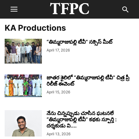
KA Productions
“తిమ్మరాజుపల్లి టీవీ” సక్సెస్ మీట్
April 17, 2026
జాతర శైలిలో “తిమ్మరాజుపల్లి టీవీ” చిత్ర ప్రీ
రిలీజ్ ఈవెంట్
April 15, 2026
నేను చిన్నప్పుడు చూసిన ఘటనలే
“తిమ్మరాజుపల్లి టీవీ” కథకు స్పూర్తి :
దర్శకుడు వి....
April 13, 2026