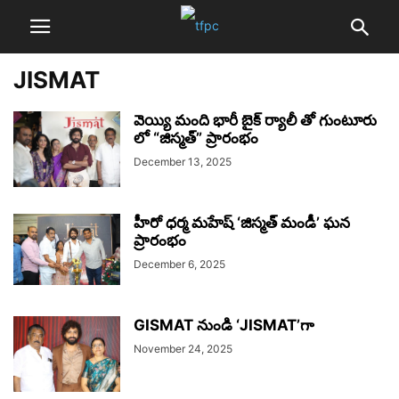
JISMAT
వెయ్యి మంది భారీ బైక్ ర్యాలీ తో గుంటూరు
లో “జిస్మత్” ప్రారంభం
December 13, 2025
హీరో ధర్మ మహేష్ ‘జిస్మత్ మండీ’ ఘన
ప్రారంభం
December 6, 2025
GISMAT నుండి ‘JISMAT’గా
November 24, 2025