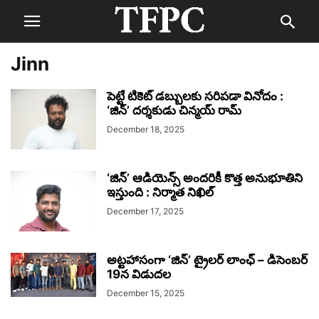
Jinn
పెట్టే టికెట్ డబ్బులకు సరిపడా వినోదం :
‘జిన్’ దర్శకుడు చిన్మయ్ రామ్
December 18, 2025
‘జిన్’ ఆడియెన్స్ అందరికీ కొత్త అనుభూతిని
ఇస్తుంది : నిర్మాత నిఖిల్
December 17, 2025
అట్టహాసంగా ‘జిన్’ ట్రైలర్ లాంఛ్ – డిసెంబర్
19న విడుదల
December 15, 2025