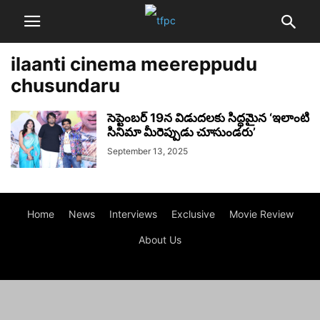
ilaanti cinema meereppudu
chusundaru
సెప్టెంబర్ 19న విడుదలకు సిద్ధమైన ‘ఇలాంటి
సినిమా మీరెప్పుడు చూసుండరు’
September 13, 2025
Home
News
Interviews
Exclusive
Movie Review
About Us