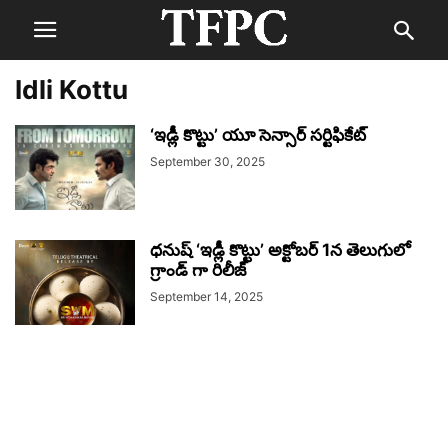
Idli Kottu
‘ఇడ్లీ కొట్టు’ యూ సెన్సార్ సర్టిఫికేట్
September 30, 2025
ధనుష్ ‘ఇడ్లీ కొట్టు’ అక్టోబర్ 1న తెలుగులో
గ్రాండ్ గా రిలీజ్
September 14, 2025