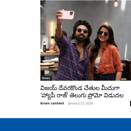
News
విజయ్ దేవరకొండ చేతుల మీదుగా
‘హ్యాపీ రాజ్’ తెలుగు ప్రోమో విడుదల
kiran content
-
January 22, 2026