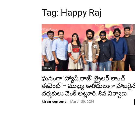
Tag: Happy Raj
News
ఘనంగా ‘హ్యాపీ రాజ్’ ట్రైలర్ లాంచ్
ఈవెంట్ – ముఖ్య అతిథులుగా హాజరై
దర్శకులు వెంకీ అట్లూరి, శివ నిర్వాణ
kiran content
-
March 20, 2026