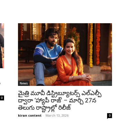
న
News
మైత్రి మూవీ డిస్ట్రిబ్యూటర్స్ ఎల్ఎల్పీ
0
ద్వారా ‘హ్యాపీ రాజ్’ – మార్చి 27న
తెలుగు రాష్ట్రాల్లో రిలీజ్
kiran content
-
March 13, 2026
0