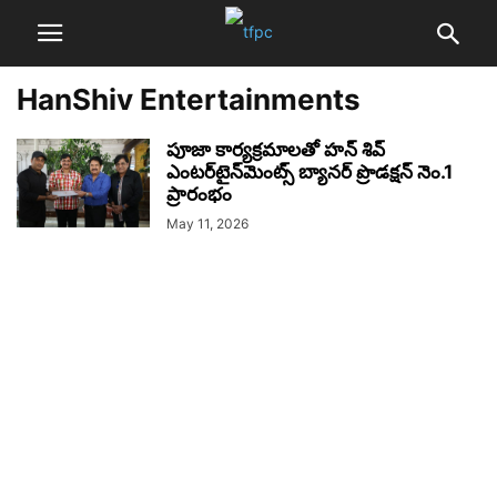
HanShiv Entertainments
పూజా కార్యక్రమాలతో హ‌న్ శివ్
ఎంట‌ర్‌టైన్‌మెంట్స్ బ్యాన‌ర్ ప్రొడక్ష‌న్ నెం.1
ప్రారంభం
May 11, 2026