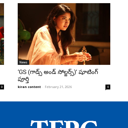
News
‘GS (గాడ్స్ అండ్ సోల్జర్స్)’ షూటింగ్
పూర్తి
kiran content
-
February 21, 2026
0
0