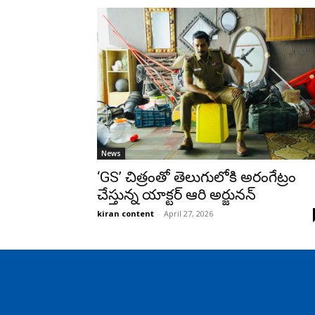
News
‘GS’ చిత్రంతో తెలుగులోకి అరంగేట్రం
చేస్తున్న యాక్టర్ ఆరి అర్జునన్
kiran content
-
April 27, 2026