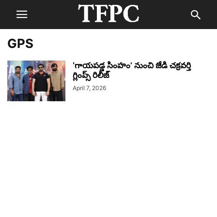
GPS
‘గాయపడ్డ సింహం’ నుంచి జేడి చక్రవర్తి
గ్లింప్స్ రిలీజ్
April 7, 2026