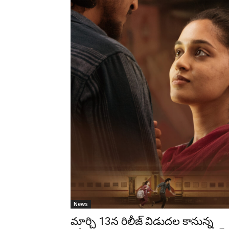
News
మార్చి 13న రిలీజ్ విడుదల కానున్న