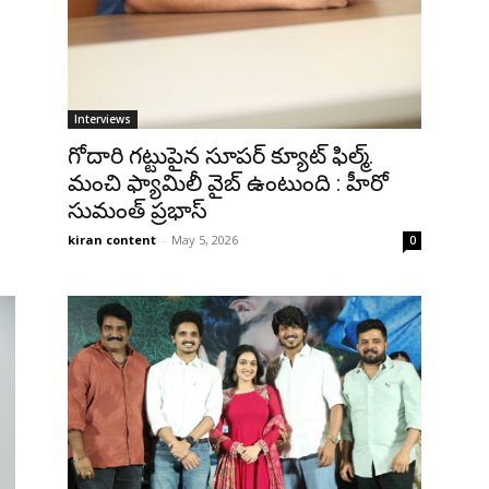
Interviews
గోదారి గట్టుపైన సూపర్ క్యూట్ ఫిల్మ్.
మంచి ఫ్యామిలీ వైబ్ ఉంటుంది : హీరో
సుమంత్ ప్రభాస్
kiran content
-
May 5, 2026
0