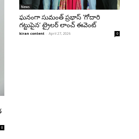
News
ఘనంగా సుమంత్ ప్రభాస్ ‘గోదారి
గట్టుపైన’ ట్రైలర్ లాంచ్ ఈవెంట్
kiran content
-
April 27, 2026
0
త
0