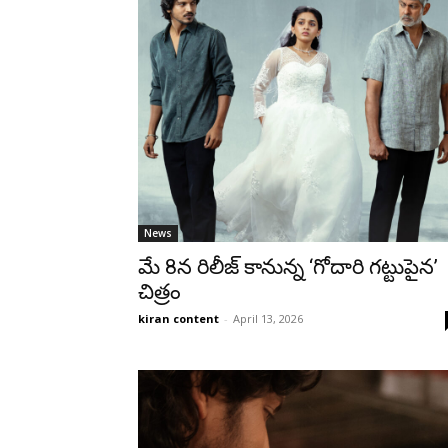
News
మే 8న రిలీజ్ కానున్న ‘గోదారి గట్టుపైన’
చిత్రం
kiran content
-
April 13, 2026