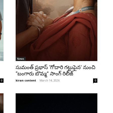
News
సుమంత్ ప్రభాస్ ‘గోదారి గట్టుపైన’ నుంచి
“బంగారు బొమ్మ” సాంగ్ రిలీజ్
kiran content
-
March 14, 2026
0
0