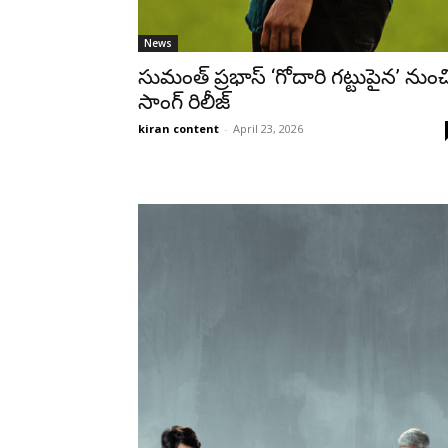
News
సుమంత్ ప్రభాస్ ‘గోదారి గట్టుపైన’ నుంచ
సాంగ్ రిలీజ్
kiran content
-
April 23, 2026