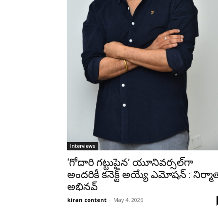
Interviews
‘గోదారి గట్టుపైన’ యూనివర్సల్‌గా
అందరికీ కనెక్ట్ అయ్యే ఎమోషన్‌ : నిర్మా
అభినవ్
kiran content
-
May 4, 2026