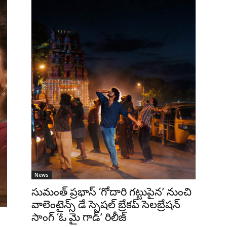
News
సుమంత్ ప్రభాస్ ‘గోదారి గట్టుపైన’ నుంచి
వాలెంటైన్స్ డే స్పెషల్ బ్రేకప్ సెలబ్రేషన్
సాంగ్ ‘ఓ మై గాడ్’ రిలీజ్