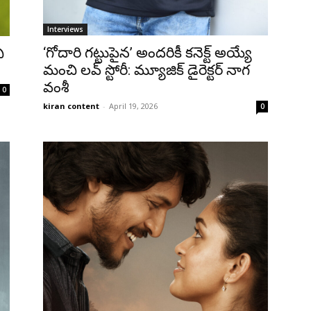
Interviews
‘గోదారి గట్టుపైన’ అందరికీ కనెక్ట్ అయ్యే
ి
మంచి లవ్ స్టోరీ: మ్యూజిక్ డైరెక్టర్ నాగ
వంశీ
0
kiran content
-
April 19, 2026
0