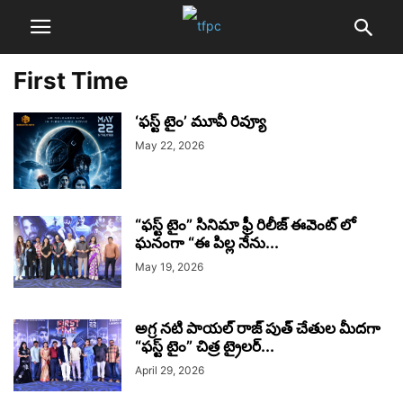
First Time
‘ఫస్ట్ టైం’ మూవీ రివ్యూ
May 22, 2026
“ఫస్ట్ టైం” సినిమా ఫ్రీ రిలీజ్ ఈవెంట్ లో
ఘనంగా “ఈ పిల్ల నేను...
May 19, 2026
అగ్ర నటి పాయల్ రాజ్ పుత్ చేతుల మీదగా
“ఫస్ట్ టైం” చిత్ర ట్రైలర్...
April 29, 2026