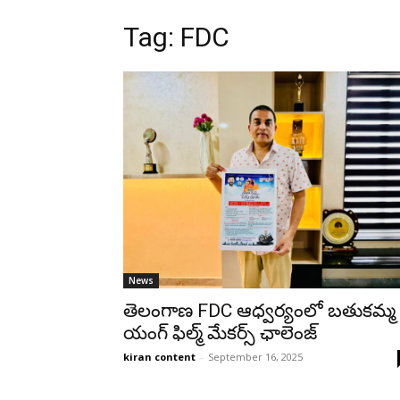
Tag: FDC
News
తెలంగాణ FDC ఆధ్వ‌ర్యంలో బ‌తుకమ్మ
యంగ్ ఫిల్మ్ మేక‌ర్స్ ఛాలెంజ్‌
kiran content
-
September 16, 2025