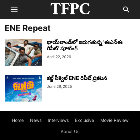
ENE Repeat
థాయ్‌లాండ్‌లో జరుగతున్న ‘ఈఎన్ఈ
రిపీట్’ షూటింగ్
April 22, 2026
కల్ట్ సీక్వెల్ ENE రిపీట్ ప్రకటన
June 29, 2025
Home
News
Interviews
Exclusive
Movie Review
About Us