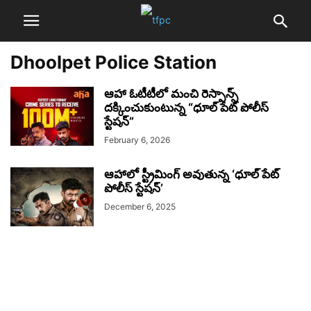
Dhoolpet Police Station
ఆహా ఓటీటీలో మంచి రెస్పాన్స్
దక్కించుకుంటున్న “ధూల్ పేట్ పోలీస్
స్టేషన్”
February 6, 2026
ఆహాలో స్ట్రీమింగ్ అవుతున్న ‘ధూల్ పేట్
పోలీస్ స్టేషన్’
December 6, 2025