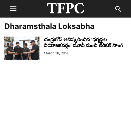
Dharamsthala Loksabha
చంద్రబోస్ ఆవిష్కరించిన ‘ధర్మస్థల
నియోజకవర్గం’ మూవీ నుంచి లిరికల్ సాంగ్‌‌
March 18, 2026