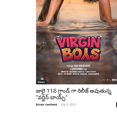
News
జులై 11న గ్రాండ్ గా రిలీజ్ అవుతున్న
“వర్జిన్ బాయ్స్”
kiran content
-
July 9, 2025