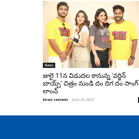
News
జులై 11న విడుదల కానున్న ‘వర్జిన్
బాయ్స్’ చిత్రం నుండి దం దిగ దం సాంగ్
లాంచ్
kiran content
-
June 25, 2025