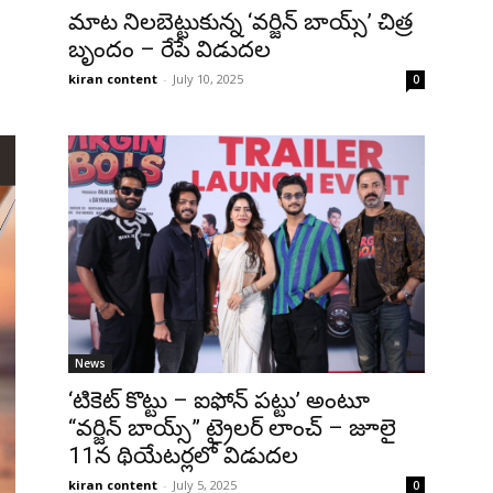
మాట నిలబెట్టుకున్న ‘వర్జిన్‌ బాయ్స్‌’ చిత్ర
బృందం – రేపే విడుదల
kiran content
-
July 10, 2025
0
News
‘టికెట్ కొట్టు – ఐఫోన్ పట్టు’ అంటూ
“వర్జిన్ బాయ్స్” ట్రైలర్ లాంచ్ – జూలై
11న థియేటర్లలో విడుదల
kiran content
-
July 5, 2025
0