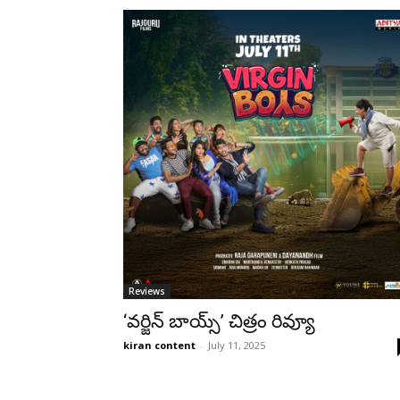
Reviews
‘వర్జిన్ బాయ్స్’ చిత్రం రివ్యూ
kiran content
-
July 11, 2025