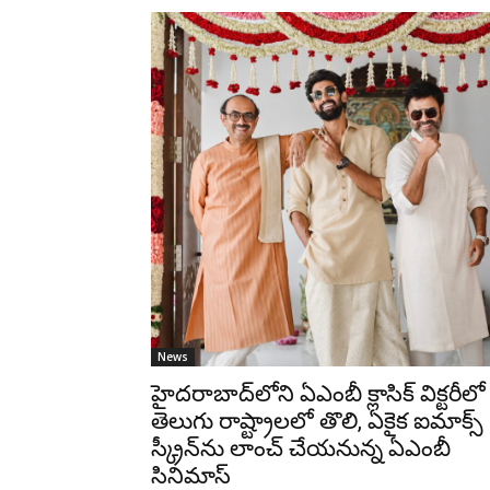
News
హైదరాబాద్‌లోని ఏఎంబీ క్లాసిక్ విక్టరీలో
తెలుగు రాష్ట్రాలలో తొలి, ఏకైక ఐమాక్స్
స్క్రీన్‌ను లాంచ్ చేయనున్న ఏఎంబీ
సినిమాస్