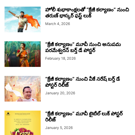
హోలీ శుభాకాంక్షలతో “క్రేజీ కల్యాణం” నుంచి
తరుణ్ భాస్కర్ ఫస్ట్ లుక్
March 4, 2026
“క్రేజీ కల్యాణం” మూవీ నుంచి అనుపమ
పరమేశ్వరన్ బర్త్ డే పోస్టర్
February 18, 2026
“క్రేజీ కల్యాణం” నుంచి వీకే నరేష్ బర్త్ డే
పోస్టర్ రిలీజ్
January 20, 2026
“క్రేజీ కల్యాణం” మూవీ టైటిల్ లుక్ పోస్టర్
రిలీజ్
January 5, 2026