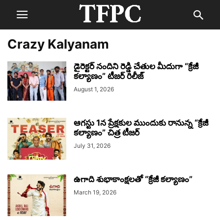
Crazy Kalyanam
డైరెక్టర్ నందిని రెడ్డి చేతుల మీదుగా “క్రేజీ
కల్యాణం” టీజర్ రిలీజ్
August 1, 2026
ఆగస్టు 1న ప్రేక్షకుల ముందుకు రానున్న “క్రేజీ
కల్యాణం” చిత్ర టీజర్
July 31, 2026
ఉగాది శుభాకాంక్షలతో “క్రేజీ కల్యాణం”
March 19, 2026