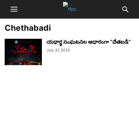
Chethabadi
యథార్థ సంఘటనల ఆధారంగా “చేతబడి”
July 31, 2025