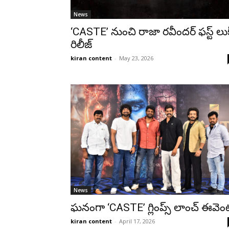
News
‘CASTE’ నుంచి రాజా రవీందర్‌ ఫస్ట్ లుక
రిలీజ్
kiran content
-
May 23, 2026
News
ఘనంగా ‘CASTE’ గ్లింప్స్ లాంచ్ ఈవెం
kiran content
-
April 17, 2026