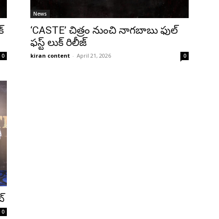
News
్
‘CASTE’ చిత్రం నుంచి నాగబాబు ఫుల్
ఫస్ట్ లుక్ రిలీజ్
kiran content
-
April 21, 2026
0
0
ట్
0