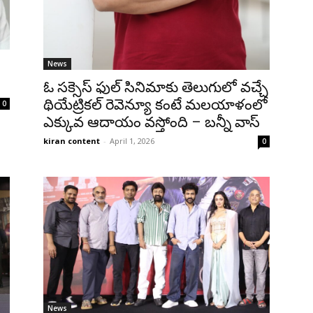
News
ఓ సక్సెస్ ఫుల్ సినిమాకు తెలుగులో వచ్చే
థియేట్రికల్ రెవెన్యూ కంటే మలయాళంలో
0
ఎక్కువ ఆదాయం వస్తోంది – బన్నీ వాస్
kiran content
-
April 1, 2026
0
News