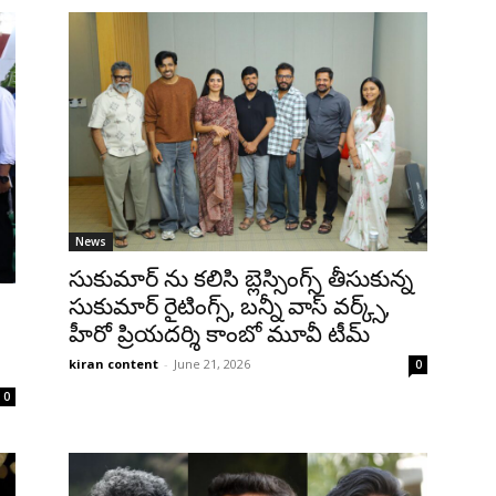
News
సుకుమార్ ను కలిసి బ్లెస్సింగ్స్ తీసుకున్న
సుకుమార్ రైటింగ్స్, బన్నీ వాస్ వర్క్స్,
హీరో ప్రియదర్శి కాంబో మూవీ టీమ్
kiran content
-
June 21, 2026
0
0