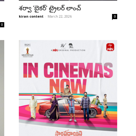
శర్వా ‘బైకర్’ ట్రైలర్ లాంచ్
kiran content
-
March 22, 2026
0
0