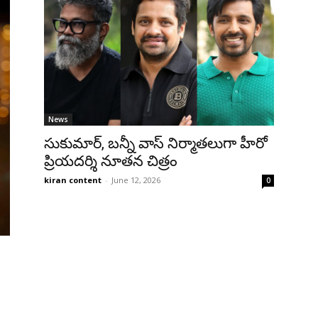
News
సుకుమార్, బన్నీ వాస్ నిర్మాతలుగా హీరో
ప్రియదర్శి నూతన చిత్రం
kiran content
-
June 12, 2026
0