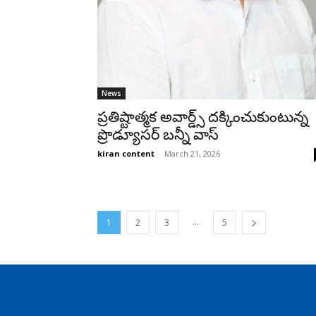
News
ప్రతిష్టాత్మక అవార్డ్స్ దక్కించుకుంటున్న
ప్రొడ్యూసర్ బన్నీ వాస్
kiran content
-
March 21, 2026
...
1
2
3
5