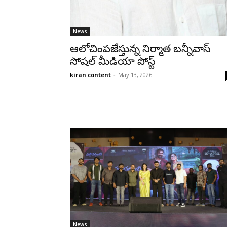
News
ఆలోచింపజేస్తున్న నిర్మాత బన్నీవాస్
సోషల్ మీడియా పోస్ట్
kiran content
-
May 13, 2026
News