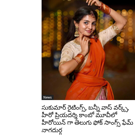
News
సుకుమార్ రైటింగ్స్, బన్నీ వాస్ వర్క్స్,
హీరో ప్రియదర్శి కాంబో మూవీలో
హీరోయిన్ గా తెలుగు ఫోక్ సాంగ్స్ ఫేమ్
నాగదుర్గ