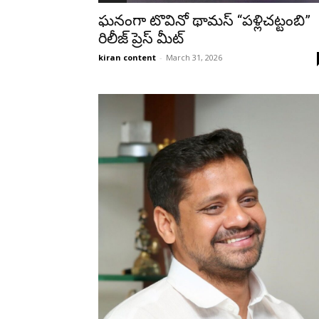
ఘనంగా టొవినో థామస్ “పళ్లిచట్టంబి”
రిలీజ్ ప్రెస్ మీట్
kiran content
-
March 31, 2026