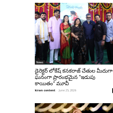
News
డైరెక్టర్ లోకేష్ కనకరాజ్ చేతుల మీదుగా
ఘనంగా ప్రారంభమైన “ఇడుపు
కాయితం” మూవీ
kiran content
-
June 25, 2026