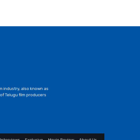
lm industry, also known as
of Telugu film producers
Interviews
Exclusive
Movie Review
About Us