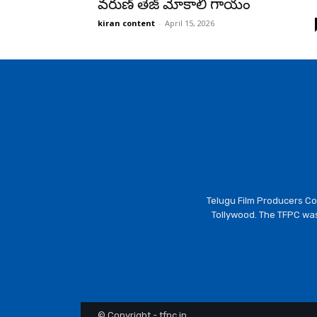
వరుణ్ తేజ్ మోకాలి గాయం
kiran content
-
April 15, 2026
Telugu Film Producers Cou
Tollywood. The TFPC was
© Copyright - tfpc.in