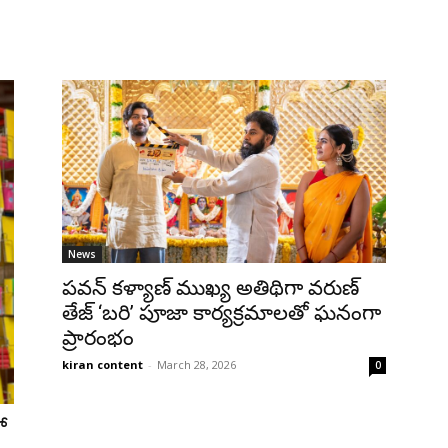
News
పవన్ కళ్యాణ్ ముఖ్య అతిథిగా వరుణ్
తేజ్ ‘బరి’ పూజా కార్యక్రమాలతో ఘనంగా
ప్రారంభం
kiran content
-
March 28, 2026
0
ో