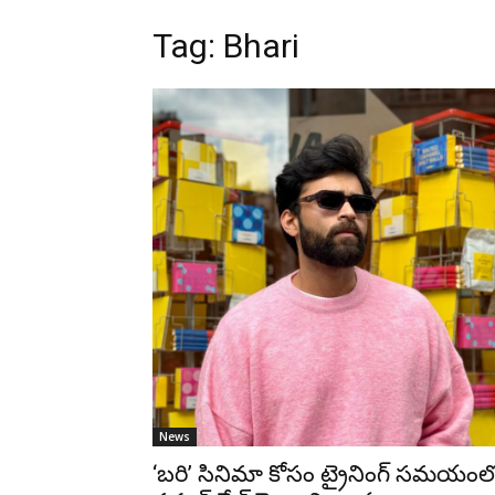
Tag: Bhari
News
‘బరి’ సినిమా కోసం ట్రైనింగ్ సమయంల