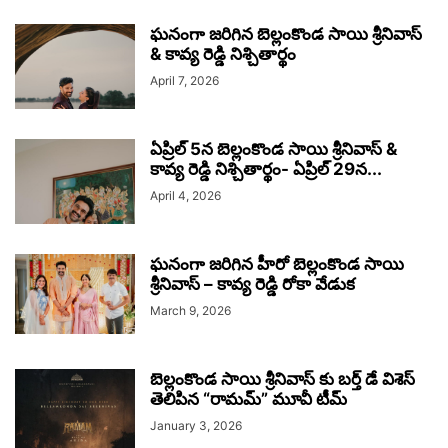
ఘనంగా జరిగిన బెల్లంకొండ సాయి శ్రీనివాస్
& కావ్య రెడ్డి నిశ్చితార్థం
April 7, 2026
ఏప్రిల్ 5న బెల్లంకొండ సాయి శ్రీనివాస్ &
కావ్య రెడ్డి నిశ్చితార్థం- ఏప్రిల్ 29న...
April 4, 2026
ఘనంగా జరిగిన హీరో బెల్లంకొండ సాయి
శ్రీనివాస్ – కావ్య రెడ్డి రోకా వేడుక
March 9, 2026
బెల్లంకొండ సాయి శ్రీనివాస్ కు బర్త్ డే విశెస్
తెలిపిన “రామమ్” మూవీ టీమ్
January 3, 2026