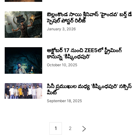
బెల్లంకొండ సాయి శ్రీనివాస్ ‘హైందవ’ బర్త్ డే
స్పెషల్ పోస్టర్ రిలీజ్
January 3, 2026
అక్టోబర్ 17 నుంచి ZEE5లో స్ట్రీమింగ్
కానున్న ‘కిష్కింధపురి’
October 10, 2025
సినీ ప్రముఖుల మధ్య ‘కిష్కింధపురి’ సక్సెస్
మీట్
September 18, 2025
1
2