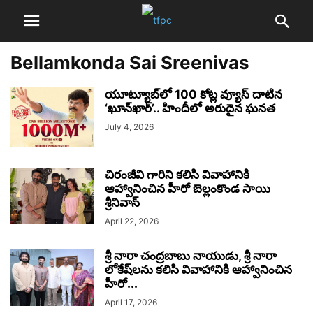
Bellamkonda Sai Sreenivas
యూట్యూబ్‌లో 100 కోట్ల వ్యూస్ దాటిన
‘ఖూన్‌ఖార్’.. హిందీలో అరుదైన ఘనత
July 4, 2026
చిరంజీవి గారిని కలిసి వివాహానికి
ఆహ్వానించిన హీరో బెల్లంకొండ సాయి
శ్రీనివాస్
April 22, 2026
శ్రీ నారా చంద్రబాబు నాయుడు, శ్రీ నారా
లోకేష్‌లను కలిసి వివాహానికి ఆహ్వానించిన
హీరో...
April 17, 2026