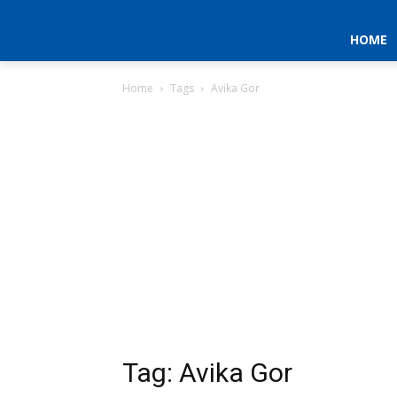
HOME
Home
Tags
Avika Gor
Tag: Avika Gor