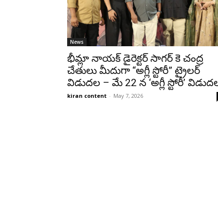
News
భీమ్లా నాయక్ డైరెక్టర్ సాగర్ కె చంద్ర
చేతులు మీదుగా “అగ్లీ స్టోరీ” ట్రైలర్
విడుదల – మే 22 న ‘అగ్లీ స్టోరీ’ విడుద
kiran content
-
May 7, 2026