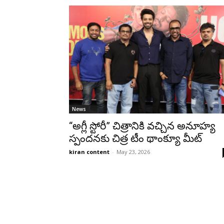
News
“అగ్లీ స్టోరీ” చిత్రానికి వచ్చిన అనూహ్య
స్పందనకు చిత్ర టీం థాంక్యూ మీట్
kiran content
-
May 23, 2026