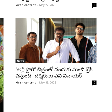
kiran content
-
May 22, 2026
0
News
“అగ్లీ స్టోరీ” చిత్రంతో నందుకు మంచి బ్రేక్
వస్తుంది : దర్శకులు వివి వినాయక్
kiran content
-
May 13, 2026
0