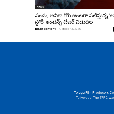
News
నందు, అవికా గోర్ జంటగా నటిస్తున్న ‘అగ్
స్టోరీ’ ఇంటెన్స్ టీజర్ విడుదల
kiran content
-
October 3, 2025
Telugu Film Producers Cou
Tollywood. The TFPC was