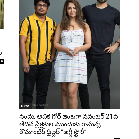
ల
0
News
నందు, అవిక గోర్ జంటగా నవంబర్ 21వ
తేదిన ప్రేక్షకుల ముందుకు రానున్న
రొమాంటిక్ థ్రిల్లర్ “అగ్లీ స్టోరీ”