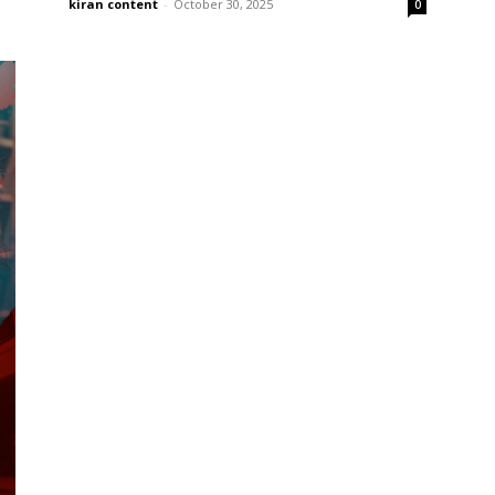
kiran content
-
October 30, 2025
0