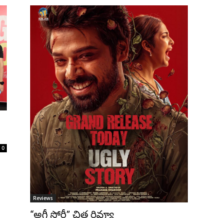
0
Reviews
“అగ్లీ స్టోరీ” చిత్ర రివ్యూ