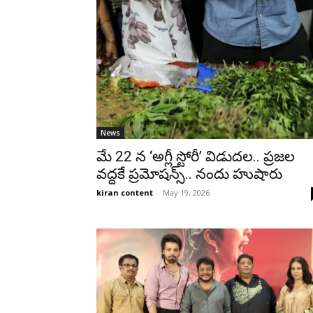
News
మే 22 న ‘అగ్లీ స్టోరీ’ విడుదల.. ప్రజల
వద్దకే ప్రమోషన్స్.. నందు హుషారు
kiran content
-
May 19, 2026