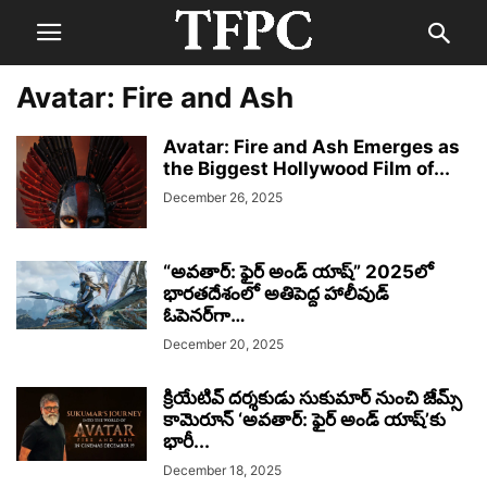
Avatar: Fire and Ash
Avatar: Fire and Ash Emerges as
the Biggest Hollywood Film of...
December 26, 2025
“అవతార్: ఫైర్ అండ్ యాష్” 2025లో
భారతదేశంలో అతిపెద్ద హాలీవుడ్
ఓపెనర్‌గా…
December 20, 2025
క్రియేటివ్ దర్శకుడు సుకుమార్ నుంచి జేమ్స్
కామెరూన్ ‘అవతార్: ఫైర్ అండ్ యాష్’కు
భారీ...
December 18, 2025