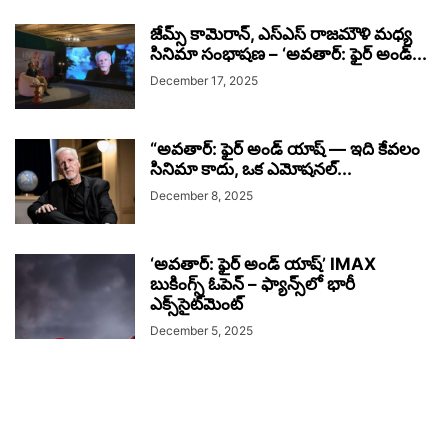
జేమ్స్ కామెరాన్, ఎస్‌ఎస్ రాజమౌళి మధ్య
సినిమా సంభాషణ – ‘అవతార్: ఫైర్ అండ్...
December 17, 2025
“అవతార్: ఫైర్ అండ్ యాష్ — ఇది కేవలం
సినిమా కాదు, ఒక ఎమోషనల్...
December 8, 2025
‘అవతార్: ఫైర్ అండ్ యాష్’ IMAX
బుకింగ్స్ ఓపెన్ – ఫ్యాన్స్‌లో భారీ
ఎక్స్‌సైట్‌మెంట్
December 5, 2025