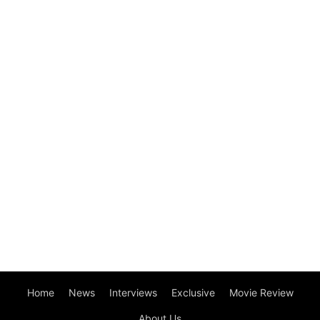
Home
News
Interviews
Exclusive
Movie Review
About Us