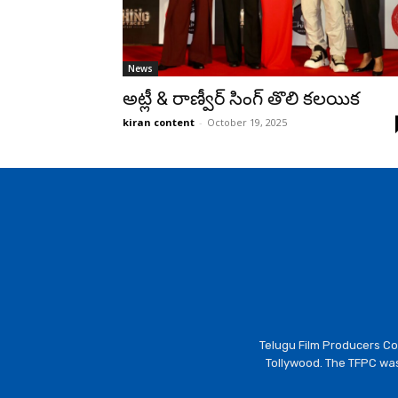
News
అట్లీ & రాణ్వీర్ సింగ్ తొలి కలయిక
kiran content
-
October 19, 2025
Telugu Film Producers Cou
Tollywood. The TFPC was