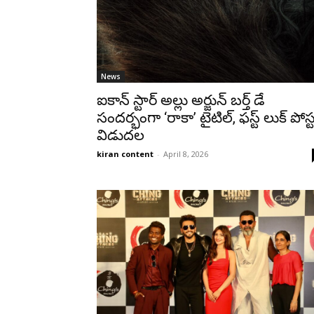
News
ఐకాన్ స్టార్ అల్లు అర్జున్ బర్త్ డే
సందర్భంగా ‘రాకా’ టైటిల్, ఫస్ట్ లుక్ పోస్ట
విడుదల
kiran content
-
April 8, 2026