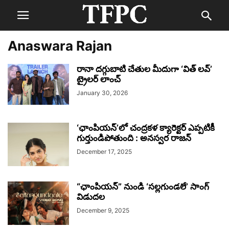
Anaswara Rajan
రానా దగ్గుబాటి చేతుల మీదుగా ‘విత్ లవ్’
ట్రైలర్ లాంచ్
January 30, 2026
‘ఛాంపియన్’లో చంద్రకళ క్యారెక్టర్ ఎప్పటికీ
గుర్తుండిపోతుంది : అనస్వర రాజన్
December 17, 2025
“ఛాంపియన్” నుండి ‘సల్లగుండలే’ సాంగ్
విడుదల
December 9, 2025