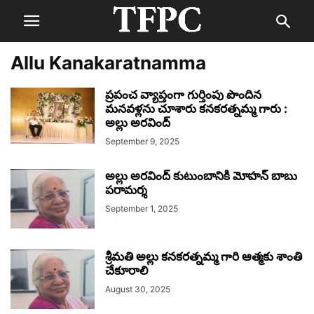
Allu Kanakaratnamma
ప్రపంచ వ్యాప్తంగా గుర్తింపు పొందిన
మనవళ్లను చూశారు కనకరత్నమ్మ గారు :
అల్లు అరవింద్
September 9, 2025
అల్లు అరవింద్ కుటుంబానికి మోహన్ బాబు
పరామర్శ
September 1, 2025
శ్రీమతి అల్లు కనకరత్నమ్మ గారి ఆత్మకు శాంతి
చేకూరాలి
August 30, 2025