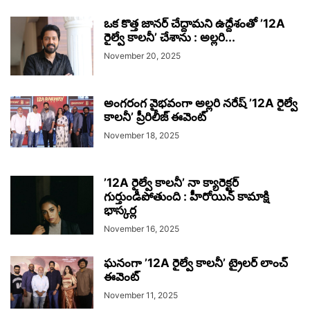
ఒక కొత్త జానర్ చేద్దామని ఉద్దేశంతో ’12A
రైల్వే కాలనీ’ చేశాను : అల్లరి...
November 20, 2025
అంగరంగ వైభవంగా అల్లరి నరేష్ ’12A రైల్వే
కాలనీ’ ప్రీరిలీజ్ ఈవెంట్
November 18, 2025
’12A రైల్వే కాలనీ’ నా క్యారెక్టర్
గుర్తుండిపోతుంది : హీరోయిన్ కామాక్షి
భాస్కర్ల
November 16, 2025
ఘనంగా ’12A రైల్వే కాలనీ’ ట్రైలర్ లాంచ్
ఈవెంట్
November 11, 2025