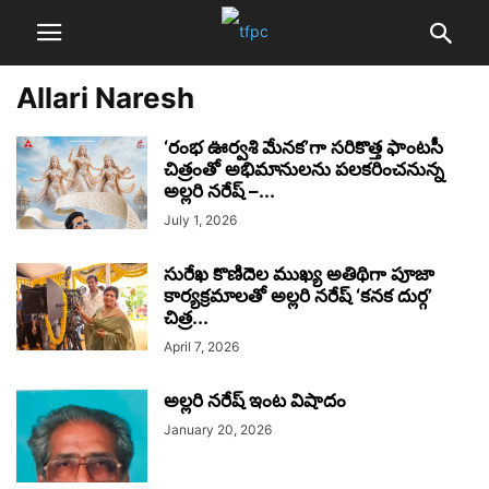
Allari Naresh
‘రంభ ఊర్వశి మేనక’గా సరికొత్త ఫాంటసీ
చిత్రంతో అభిమానులను పలకరించనున్న
అల్లరి నరేష్ –...
July 1, 2026
సురేఖ కొణిదెల ముఖ్య అతిథిగా పూజా
కార్య‌క్ర‌మాల‌తో అల్ల‌రి న‌రేష్ ‘క‌న‌క దుర్గ‌’
చిత్ర...
April 7, 2026
అల్లరి నరేష్ ఇంట విషాదం
January 20, 2026