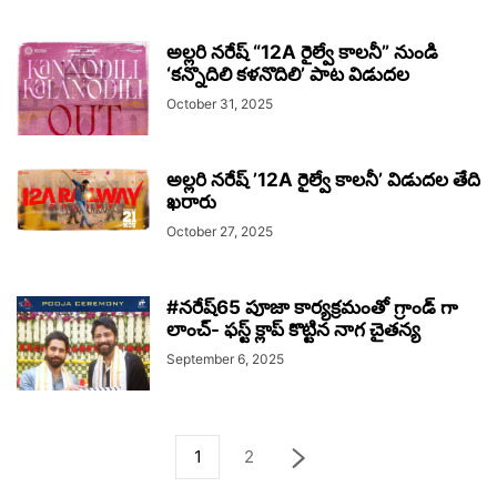
అల్లరి నరేష్ “12A రైల్వే కాలనీ” నుండి
‘కన్నొదిలి కళనొదిలి’ పాట విడుదల
October 31, 2025
అల్లరి నరేష్ ’12A రైల్వే కాలనీ’ విడుదల తేది
ఖరారు
October 27, 2025
#నరేష్65 పూజా కార్యక్రమంతో గ్రాండ్ గా
లాంచ్- ఫస్ట్ క్లాప్ కొట్టిన నాగ చైతన్య
September 6, 2025
1
2