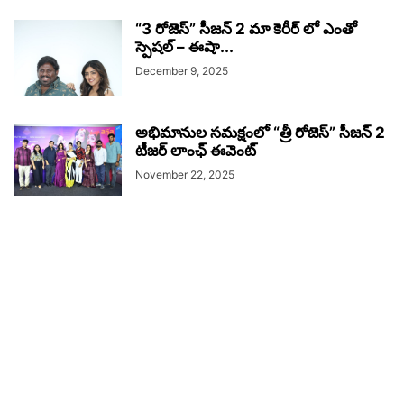
“3 రోజెస్” సీజన్ 2 మా కెరీర్ లో ఎంతో
స్పెషల్ – ఈషా...
December 9, 2025
అభిమానుల సమక్షంలో “త్రీ రోజెస్” సీజన్ 2
టీజర్ లాంఛ్ ఈవెంట్
November 22, 2025