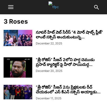
3 Roses
సూపర్ హిట్ వెబ్ సిరీస్ “4 మోర్ షాట్స్ ప్లీజ్”
లాంటి సక్సెస్ అందుకుంటున్న...
December 22, 2025
“త్రీ రోజెస్” సీజన్ 2లోని హర్ష చెముడు
ప్రసాద్ క్యారెక్టర్ పై హీరో సాయిదుర్గ...
December 20, 2025
“త్రీ రోజెస్” సీజన్ 2ను ప్రేక్షకులకు రీచ్
చేయడంలో ఎస్ కేఎన్ సక్సెస్ అయ్యాడు...
December 11, 2025