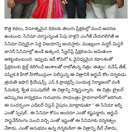
కొత్త కథలు, వినూత్నమైన కథలకు తెలుగు ప్రేక్షకుల్లో మంచి ఆదరణ
ఉంటుంది. సినిమా చూస్తున్నంత సేపు వాళ్లని ఎంగేజ్‌ చేయగలిగితే ఆ
సినిమా చిన్నదైనా పెద్ద విజయాన్ని అందిస్తారు. ముఖ్యంగా మర్డర్‌ మిస్టరీ
జానర్‌ సినిమాల్లో ఉండే ఉత్కంఠ, స్క్రీన్‌ప్లే ప్రేక్షకులను అమితంగా
ఆకట్టుకుంటుంది. ఇప్పుడు ఇదే కోవలో ఓ వైవిధ్యమైన కథాంశంతో
ప్రేక్షకులకు థ్రిల్ల్‌ కలిగించే అంశాలతో రాబోతున్న చిత్రం ‘తత్వం’. దినేష్‌ తేజ్‌,
దష్విక.కె హీరో హీరోయిన్లుగా నటిస్తున్న ఈ చిత్రానికి అర్జున్‌ కోల దర్శకుడు.
త్రయతి ఇషాని క్రియేషన్స్‌, ఎస్‌.కె.ప్రొడక్షన్స్‌ సంయుక్త నిర్మాణంలో వంశీ
సీమకుర్తి, శ్వేత పసుపులేటీ ఈ చిత్రాన్ని నిర్మిస్తున్నారు. ఈ చిత్రం ట్రైలర్‌
ఆవిష్కరణ కార్యక్రమం గురువారం సాయంత్రం హైదరాబాద్‌లో జరిగింది.
ఈ సందర్బంగా ఎడిటర్‌ విప్లవ్‌ నైషదం మాట్లాడుతూ ” ఈ సినిమా జర్నీ
ఎంతో స్పెషల్‌.. ఈ సినిమా కోసం అందరూ ఎంతో కష్టపడ్డారు. అర్జున్‌
సాఫ్టవేర్‌రంగం నుంచి వచ్చి ఎంతో ఇష్టంతో ఈ సినిమాకు దర్శకత్వం
చేశాడు. ఎంతో అనుభవం ఉన్న దర్శకుడిలా ఈ చిత్రాన్ని డీల్‌ చేశాడు,.