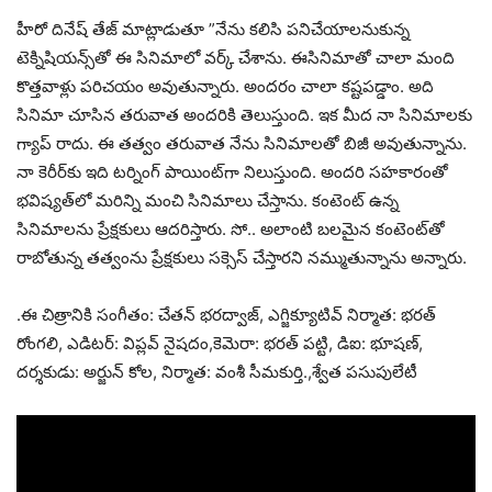
హీరో దినేష్‌ తేజ్‌ మాట్లాడుతూ ”నేను కలిసి పనిచేయాలనుకున్న
టెక్నిషియన్స్‌తో ఈ సినిమాలో వర్క్‌ చేశాను. ఈసినిమాతో చాలా మంది
కొత్తవాళ్లు పరిచయం అవుతున్నారు. అందరం చాలా కష్టపడ్డాం. అది
సినిమా చూసిన తరువాత అందరికి తెలుస్తుంది. ఇక మీద నా సినిమాలకు
గ్యాప్‌ రాదు. ఈ తత్వం తరువాత నేను సినిమాలతో బిజీ అవుతున్నాను.
నా కెరీర్‌కు ఇది టర్నింగ్‌ పాయింట్‌గా నిలుస్తుంది. అందరి సహకారంతో
భవిష్యత్‌లో మరిన్ని మంచి సినిమాలు చేస్తాను. కంటెంట్‌ ఉన్న
సినిమాలను ప్రేక్షకులు ఆదరిస్తారు. సో.. అలాంటి బలమైన కంటెంట్‌తో
రాబోతున్న తత్వంను ప్రేక్షకులు సక్సెస్‌ చేస్తారని నమ్ముతున్నాను అన్నారు.
.ఈ చిత్రానికి సంగీతం: చేతన్ భరద్వాజ్‌, ఎగ్జిక్యూటివ్‌ నిర్మాత: భరత్‌
రోంగలి, ఎడిటర్‌: విప్లవ్‌ నైషదం,కెమెరా: భరత్‌ పట్టి, డిఐ: భూషణ్‌,
దర్శకుడు: అర్జున్‌ కోల, నిర్మాత: వంశీ సీమకుర్తి.,శ్వేత పసుపులేటీ