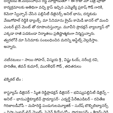
దర్శకుడు జి.మధుసూధన్ రెడ్డి మాట్లాడుతూ – ఈ రోజు మా చిత్ర పూజా
కార్యక్రమాలకు అతిథిగా వచ్చి క్లాప్ ఇచ్చిన ఎమ్మెల్యే ప్రకాష్ గౌడ్ గారికి,
కెమెరా స్విచ్ఛాన్ చేసిన పబ్లిసిటీ డిజైనర్స్ అనిల్ భాను, దర్శకుడు
వేణుగోపాల్ రెడ్డికి థ్యాంక్స్. మా సినిమాను క్రైమ్ కామెడీ జానర్ లో మంచి
ఎంటర్ టైన్ మెంట్ తో రూపొందిస్తున్నాం. మూవీని ప్రొడక్షన్ వ్యాల్యూస్ లో
ఎక్కడా రాజీ పడకుండా నిర్మాతలు ప్రతిష్టాత్మకంగా నిర్మిస్తున్నారు.
త్వరలోనే మా సినిమాకు సంబంధించిన మరిన్ని అప్డేట్స్ వెల్లడిస్తాం.
అన్నారు.
నటీనటులు
– సాయి సోహన్, విస్మయ శ్రీ , విష్ణు ఓయ్, నరేంద్ర రవి,
హరితేజ, జీవన్ కుమార్, మురళీధర్ గౌడ్ , తదితరులు
టెక్నికల్ టీం :
కాస్ట్యూమ్ డిజైనర్ – స్మిత రెడ్డిప్రొడక్షన్ డిజైనర్ – భవిష్యపబ్లిసిటీ డిజైన్స్ –
అనిల్ – భానుఎక్జిక్యూటివ్ ప్రొడ్యూసర్- ఎడ్వర్డ్ పేరేజిఎడిటర్ – రవితేజ
గిరిజాలడీవోపీ – మహిరెడ్డి పండుగులమ్యూజిక్ – సురేష్ బొబ్బిలిబ్యానర్స్
– నిసా ఎంటర్ టైన్ మెంట్స్, సెవెన్ క్రియేషన్స్కో ప్రొడ్యూసర్స్ – శ్రీరామ్ రెడ్డి