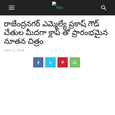
రాజేంద్రనగర్ ఎమ్మెల్యే ప్రకాష్ గౌడ్
చేతుల మీదగా క్లాప్ తో ప్రారంభమైన
నూతన చిత్రం
June 12, 2026