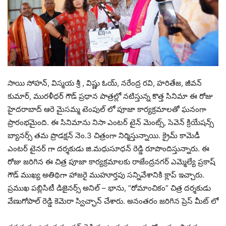
సాయి సోహన్, విస్మయ శ్రీ , విష్ణు ఓయ్, నరేంద్ర రవి, హరితేజ, జీవన్
కుమార్, మురళీధర్ గౌడ్ ప్రధాన పాత్రల్లో నటిస్తున్న కొత్త సినిమా ఈ రోజు
హైదరాబాద్ ఆరె మైసమ్మ టెంపుల్ లో పూజా కార్యక్రమాలతో ఘనంగా
ప్రారంభమైంది. ఈ సినిమాను నిసా ఎంటర్ టైన్ మెంట్స్, సెవెన్ క్రియేషన్స్
బ్యానర్స్ తమ ప్రొడక్షన్ నెం.3 చిత్రంగా నిర్మిస్తున్నాయి. క్రైమ్ కామెడీ
ఎంటర్ టైనర్ గా దర్శకుడు జి.మధుసూధన్ రెడ్డి రూపొందిస్తున్నారు. ఈ
రోజు జరిగిన ఈ చిత్ర పూజా కార్యక్రమాలకు రాజేంద్రనగర్ ఎమ్మెల్యే ప్రకాష్
గౌడ్ ముఖ్య అతిథిగా హాజరై ముహూర్తపు సన్నివేశానికి క్లాప్ ఇచ్చారు.
ప్రముఖ పబ్లిసిటీ డిజైనర్స్ అనిల్ – భాను, “రోమాంచికం” చిత్ర దర్శకుడు
వేణుగోపాల్ రెడ్డి కెమెరా స్విచ్ఛాన్ చేశారు. అనంతరం జరిగిన ప్రెస్ మీట్ లో