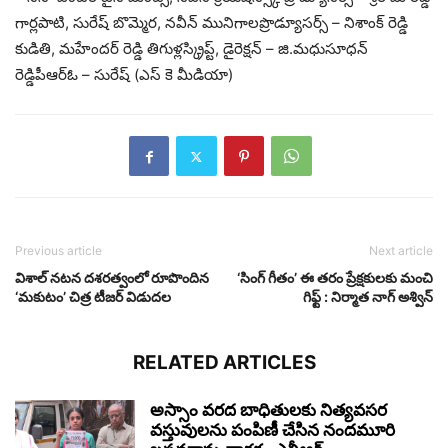
గార్లపాటి, సురేష్ బొమ్మెర, నవీన్ మునిగాలప్రొడ్యూసర్స్ – నిశాంక్ రెడ్డి
కుడితి, మహేందర్ రెడ్డి తిగుళ్లస్క్రిప్ట్, డైరెక్షన్ – జి.మధుసూధన్
రెడ్డిపీఆర్ఓ – సురేష్ (ఎస్ కె మీడియా)
Previous article
Next article
విశాల్ నటన దశరత్వంలో రూపొందిన
‘సింగ్ గీతం’ ఈ తరం ప్రేక్షకులకు మంచి
‘మకుటం’ చిత్ర టీజర్ విడుదల
గిఫ్ట్ : నిర్మాత నాగ్ అశ్విన్
RELATED ARTICLES
అస్సాం వరద బాధితులకు నిత్యవసర
వస్తువులను పంపిణీ చేసిన నందమూరి