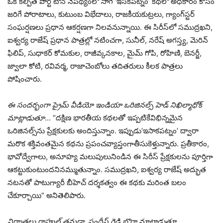
ఒక కల్పిత పోర్ట్ టౌన్ నేపథ్యంలో సాగే ‘ఇసకపట్నం’ కథలో అధికారం కోసం
జరిగే పోరాటాలు, కుటుంబ విభేదాలు, రాజకీయకుట్రలు, గ్యాంగ్‌స్టర్
సంఘర్షణలు ప్రధాన ఆకర్షణగా నిలవనున్నాయి. ఈ సిరీస్‌లో సముద్రఖని,
ఐశ్వర్య రాజేష్ ప్రధాన పాత్రల్లో నటించగా, సునీల్, నరేష్ అగస్త్య, మెరిన్
ఫిలిప్, సుధాకర్ కోమకుల, రాజీవ్కనకాల, మైమ్ గోపి, రోహిణి, బెనర్జీ,
జ్వాలా కోటి, రవివర్మ, రాజాచెంబోలు తదితరులు కీలక పాత్రలు
పోషించారు.
ఈ సందర్భంగా ప్రైమ్ వీడియో ఇండియా ఒరిజినల్స్ హెడ్ నిఖిల్మాధోక్
మాట్లాడుతూ
… “దక్షిణ భారతీయ కథలతో ఇప్పటికేవిభిన్నమైన
ఒరిజినల్స్‌ను ప్రేక్షకులకు అందిస్తున్నాం. ఇప్పుడు‘ఇసాకపట్నం’ ద్వారా
మరొక శక్తివంతమైన కథను ప్రపంచవ్యాప్తంగాతీసుకెళ్తున్నారు. ప్రతీకారం,
భావోద్వేగాలు, అనూహ్య మలుపులునిండిన ఈ సిరీస్ ప్రేక్షకులను పూర్తిగా
ఆకట్టుకుంటుందనినమ్ముతున్నాం. సముద్రఖని, ఐశ్వర్య రాజేష్ అద్భుత
నటనతో పాటుగ్యారీ బీహెచ్ దర్శకత్వం ఈ కథకు మరింత బలం
చేకూర్చాయి” అనితెలిపారు.
నిర్మాతలు రాహుల్ తమడా, సందీప్ రెడ్డి బొర్రా మాట్లాడుతూ
…