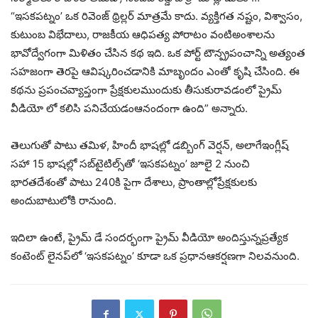
“ఇసకపట్నం’ ఒక రివెంజ్ థ్రిల్లర్ మాత్రమే కాదు. వ్యక్తిగత నష్టం, విశ్వాసం,
కుటుంబ విభేదాలు, రాజకీయ ఆధిపత్య పోరాటం వంటిఅంశాలను
భావోద్వేగంగా మిళితం చేసిన కథ ఇది. ఒక పోర్ట్ టౌన్ప్రపంచాన్ని అత్యంత
సహజంగా తెరపై ఆవిష్కరించడానికి మాబృందం ఎంతో కృషి చేసింది. ఈ
కథను ప్రపంచవ్యాప్తంగా ప్రేక్షకులముందుకు తీసుకురావడంలో ప్రైమ్
వీడియో లో కలిసి పనిచేయడంఆనందంగా ఉంది” అన్నారు.
తెలుగుతో పాటు తమిళ, హిందీ భాషల్లో డబ్బింగ్ వెర్షన్, అలాగేఇంగ్లీష్
సహా 15 భాషల్లో సబ్‌టైటిల్స్‌తో ‘ఇసకపట్నం’ జూలై 2 నుంచి
భారతదేశంతో పాటు 240కి పైగా దేశాలు, ప్రాంతాల్లోప్రేక్షకులకు
అందుబాటులోకి రానుంది.
ఇదిలా ఉంటే, ప్రైమ్ డే సందర్భంగా ప్రైమ్ వీడియో అందిస్తున్నప్రత్యేక
కంటెంట్ లైనప్‌లో ‘ఇసకపట్నం’ కూడా ఒక ప్రధానఆకర్షణగా నిలవనుంది.