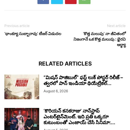
Previous article
Next article
‘థాంక్యూ సుబ్బారావు’ టీజర్ విడుదల
‘కొత్త మలుపు’ నా జీవితంలో
నిజంగానే ఒక కొత్త మలుపు : భైరవి
ఆర్థ్యా
RELATED ARTICLES
“మిషన్ పాజిబుల్” ఫస్ట్ లుక్ పోస్టర్ రిలీజ్ –
త్వరలో పాన్ ఇండియా థియేట్రికల్...
August 6, 2026
‘కొరియన్ కనకరాజు’ నాన్‌స్టాప్
ఎంటర్‌టైన్‌మెంట్. ఇది ప్రతి ఒక్కరూ
కుటుంబంతో ఎంజాయ్ చేసే సినిమా:...