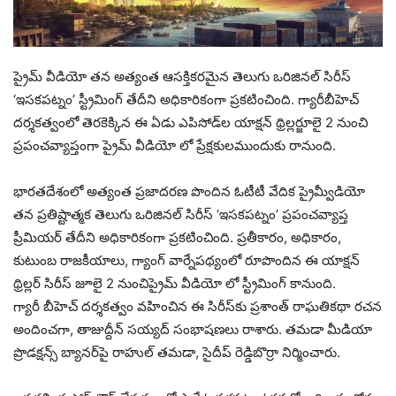
ప్రైమ్ వీడియో తన అత్యంత ఆసక్తికరమైన తెలుగు ఒరిజినల్ సిరీస్
‘ఇసకపట్నం’ స్ట్రీమింగ్ తేదీని అధికారికంగా ప్రకటించింది. గ్యారీబీహెచ్
దర్శకత్వంలో తెరకెక్కిన ఈ ఏడు ఎపిసోడ్‌ల యాక్షన్ థ్రిల్లర్జూలై 2 నుంచి
ప్రపంచవ్యాప్తంగా ప్రైమ్ వీడియో లో ప్రేక్షకులముందుకు రానుంది.
భారతదేశంలో అత్యంత ప్రజాదరణ పొందిన ఓటీటీ వేదిక ప్రైమ్వీడియో
తన ప్రతిష్టాత్మక తెలుగు ఒరిజినల్ సిరీస్ ‘ఇసకపట్నం’ ప్రపంచవ్యాప్త
ప్రీమియర్ తేదీని అధికారికంగా ప్రకటించింది. ప్రతీకారం, అధికారం,
కుటుంబ రాజకీయాలు, గ్యాంగ్ వార్నేపథ్యంలో రూపొందిన ఈ యాక్షన్
థ్రిల్లర్ సిరీస్ జూలై 2 నుంచిప్రైమ్ వీడియో లో స్ట్రీమింగ్ కానుంది.
గ్యారీ బీహెచ్ దర్శకత్వం వహించిన ఈ సిరీస్‌కు ప్రశాంత్ రాఘతికథా రచన
అందించగా, తాజుద్దీన్ సయ్యద్ సంభాషణలు రాశారు. తమడా మీడియా
ప్రొడక్షన్స్ బ్యానర్‌పై రాహుల్ తమడా, సైదీప్ రెడ్డిబొర్రా నిర్మించారు.