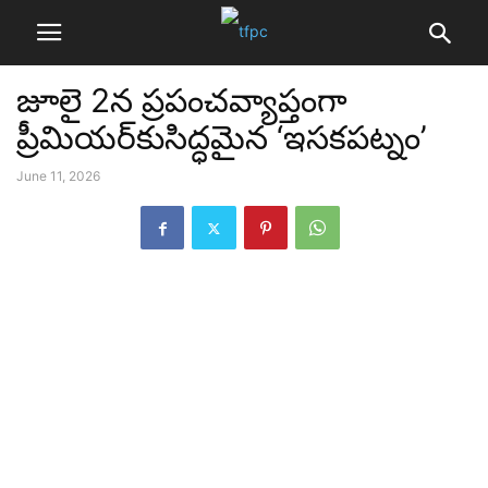
జూలై 2న ప్రపంచవ్యాప్తంగా
ప్రీమియర్‌కుసిద్ధమైన ‘ఇసకపట్నం’
June 11, 2026