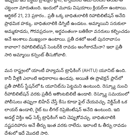
చట్టంగా మారుతుంది. ఇందులో మూడు విషయాలు క్లియర్‌గా ఉంటాయి.
ఆర్టికల్ 21, 23 ప్రకారం.. ప్రతీ ఒక్క బాధితురాలికి రిహాబిలిటేషన్ అనేది
ప్రాథమిక హక్కు. బాధితురాలికి డిగ్నిటీ ఉండటం. అమ్మాయిని సరుకులా
అమ్మకూడదు, గౌరవప్రదంగా, అర్థవంతంగా బతికేలా వనరులు కల్పించడం
అనే అంశాలు ముఖ్యంగా ఉంటాయి. ప్రతీ దశలో అంటే పునరావాసం
కావాలా? రిహాబిలిటేషన్ సెంటర్‌కి రావడం అంగీకారమేనా? ఇలా ప్రతీ
సారి అమ్మాయి కన్సంట్ తీసుకోవాలి.
మన రాష్ట్రంలో యాంటీ హ్యూమన్ ట్రాఫికింగ్ (AHTU) యూనిట్ ఉంది.
కానీ వీళ్లకి ఎలాంటి అధికారాలు ఉండవు. అయితే ఈ ప్రొటెక్షన్ ప్లాన్‌లో
ప్రతీ పోలీస్ స్టేషన్‌లో ఓ యూనిట్‌ను పెట్టమని ఉంటుంది. రెస్క్యూ నుంచి
రీహాబిలిటేషన్ వరకు ప్రతీదీ అకౌంటబిలిటీ ఉండాలి. రెస్క్యూ సమయంలో
పోలీసులు తప్పుగా బిహేవ్ చేస్తే కేసు కూడా ఫైల్ చేయవచ్చు. విక్టిమ్‌కి ఒక
లాయర్ ఉండాలి, రైట్ టు లీగల్ రిప్రెజెంటేషన్ అనేది ఉంటుంది. ఇది
అడల్ట్ విక్తిం ఆఫ్ సెక్స్ ట్రాఫికింగ్ అని చెప్పుకోవచ్చు. బాధితురాలికి
నష్టపరిహారం అనే తీర్పు ఇంత వరకు రాలేదు. ఇలాంటి ఓ తీర్పు రావడం
దేశంలో ఇదే మొదటి సారి.