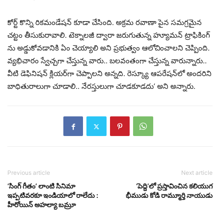
కోర్ట్ కొన్ని రికమండేషన్ కూడా చేసింది. అక్రమ రవాణా పైన సమగ్రమైన
చట్టం తీసుకురావాలి. టెక్నాలజీ ద్వారా జరుగుతున్న హ్యూమన్ ట్రాఫికింగ్
ను అడ్డుకోవడానికి ఏం చెయ్యాలి అని ప్రభుత్వం ఆలోచించాలని చెప్పింది.
వ్యభిచారం స్వేచ్చగా చేస్తున్న వారు.. బలవంతంగా చేస్తున్న వారున్నారు..
వీటి డెఫినిషన్ క్లియర్‌గా చెప్పాలని అన్నది. రెస్క్యూ ఆపరేషన్‌లో అందరిని
బాధితురాలుగా చూడాలి.. నేరస్తులుగా చూడకూడదు’ అని అన్నారు.
Previous article
Next article
‘సింగ్ గీతం’ లాంటి సినిమా
‘పెద్ది’లో ప్రస్తావించిన కలియుగ
ఇప్పటివరకూ ఇండియాలో రాలేదు :
భీముడు కోడి రామ్మూర్తి నాయుడు
హీరోయిన్ అహల్యా బమ్రూ