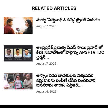
RELATED ARTICLES
సూర్య ‘విశ్వనాథ్ & సన్స్’ ట్రైలర్ విడుదల
August 7, 2026
ఆంధ్రప్రదేశ్ ప్రభుత్వ సిఎస్ సాయి ప్రసాద్ తో
కీలక సమావేశంలో పాల్గొన్న APSFTVTDC
చైర్మన్...
August 7, 2026
అస్సాం వరద బాధితులకు నిత్యవసర
వస్తువులను పంపిణీ చేసిన నందమూరి
బసవరామ తారకం ఎన్టీఆర్...
August 6, 2026