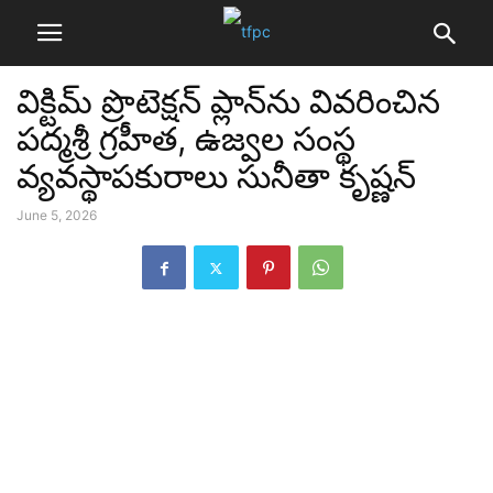
విక్టిమ్ ప్రొటెక్షన్ ప్లాన్‌‌ను వివరించిన
పద్మశ్రీ గ్రహీత, ఉజ్వల సంస్థ
వ్యవస్థాపకురాలు సునీతా కృష్ణన్
June 5, 2026