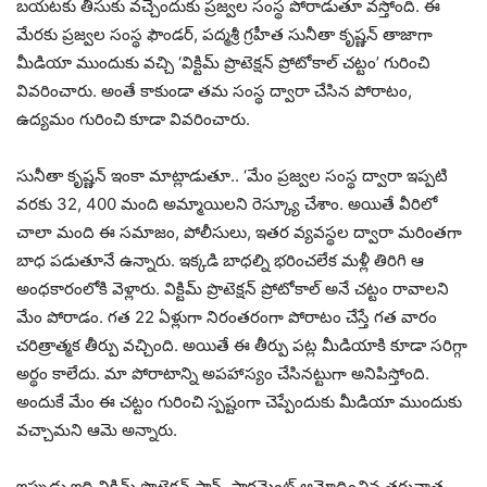
బయటకు తీసుకు వచ్చేందుకు ప్రజ్వల సంస్థ పోరాడుతూ వస్తోంది. ఈ
మేరకు ప్రజ్వల సంస్థ ఫౌండర్, పద్మశ్రీ గ్రహీత సునీతా కృష్ణన్ తాజాగా
మీడియా ముందుకు వచ్చి ‘విక్టిమ్ ప్రొటెక్షన్ ప్రోటోకాల్ చట్టం’ గురించి
వివరించారు. అంతే కాకుండా తమ సంస్థ ద్వారా చేసిన పోరాటం,
ఉద్యమం గురించి కూడా వివరించారు.
సునీతా కృష్ణన్ ఇంకా మాట్లాడుతూ.. ‘మేం ప్రజ్వల సంస్థ ద్వారా ఇప్పటి
వరకు 32, 400 మంది అమ్మాయిలని రెస్క్యూ చేశాం. అయితే వీరిలో
చాలా మంది ఈ సమాజం, పోలీసులు, ఇతర వ్యవస్థల ద్వారా మరింతగా
బాధ పడుతూనే ఉన్నారు. ఇక్కడి బాధల్ని భరించలేక మళ్లీ తిరిగి ఆ
అంధకారంలోకి వెళ్లారు. విక్టిమ్ ప్రొటెక్షన్ ప్రోటోకాల్ అనే చట్టం రావాలని
మేం పోరాడం. గత 22 ఏళ్లుగా నిరంతరంగా పోరాటం చేస్తే గత వారం
చరిత్రాత్మక తీర్పు వచ్చింది. అయితే ఈ తీర్పు పట్ల మీడియాకి కూడా సరిగ్గా
అర్థం కాలేదు. మా పోరాటాన్ని అపహాస్యం చేసినట్టుగా అనిపిస్తోంది.
అందుకే మేం ఈ చట్టం గురించి స్పష్టంగా చెప్పేందుకు మీడియా ముందుకు
వచ్చామని ఆమె అన్నారు.
ఇప్పుడు ఇది విక్టిమ్ ప్రొటెక్షన్ ప్లాన్‌, పార్లమెంట్ ఆమోదించిన తరువాత