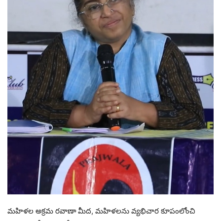
మహిళల అక్రమ రవాణా మీద, మహిళలను వ్యభిచార కూపంలోంచి