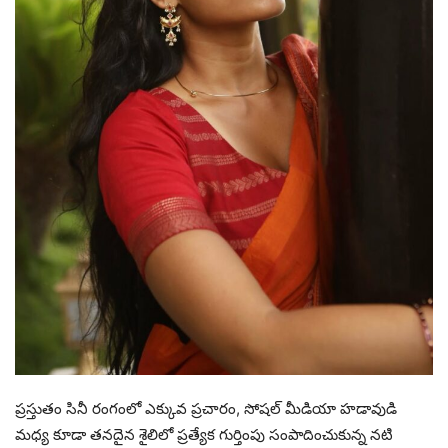
ప్రస్తుతం సినీ రంగంలో ఎక్కువ ప్రచారం, సోషల్ మీడియా హడావుడి
మధ్య కూడా తనదైన శైలిలో ప్రత్యేక గుర్తింపు సంపాదించుకున్న నటి