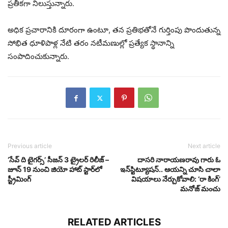
ప్రతీకగా నిలుస్తున్నారు.
అధిక ప్రచారానికి దూరంగా ఉంటూ, తన ప్రతిభతోనే గుర్తింపు పొందుతున్న
సోభిత ధూళిపాళ్ల నేటి తరం నటీమణుల్లో ప్రత్యేక స్థానాన్ని
సంపాదించుకున్నారు.
Previous article
Next article
‘సేవ్ ది టైగర్స్’ సీజన్ 3 ట్రైలర్ రిలీజ్ –
దాస‌రి నారాయ‌ణ‌రావు గారు ఓ
జూన్ 19 నుంచి జియో హాట్‌ స్టార్‌లో
ఇన్‌స్టిట్యూష‌న్‌.. ఆయ‌న్ని చూసి చాలా
స్ట్రీమింగ్
విష‌యాలు నేర్చుకోవాలి: ‘రా కింగ్‌’
మ‌నోజ్ మంచు
RELATED ARTICLES