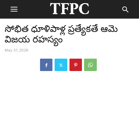
సోభిత ధూళిపాళ్ల ప్రత్యేకతే ఆమె
విజయ రహస్యం
May 31, 2026