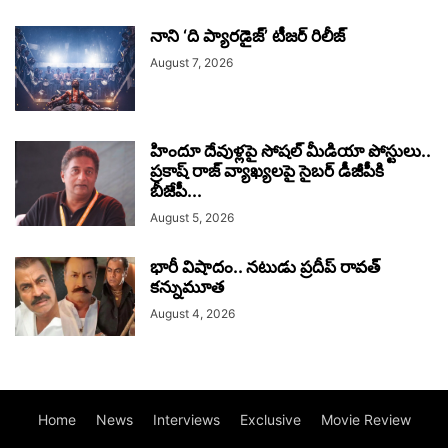
నాని ‘ది ప్యారడైజ్’ టీజర్‌ రిలీజ్
August 7, 2026
హిందూ దేవుళ్లపై సోషల్ మీడియా పోస్టులు..
ప్రకాష్ రాజ్ వ్యాఖ్యలపై సైబర్ డీజీపీకి
బీజేపీ...
August 5, 2026
భారీ విషాదం.. నటుడు ప్రదీప్ రావత్
కన్నుమూత
August 4, 2026
Home
News
Interviews
Exclusive
Movie Review