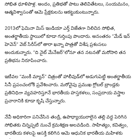
సోభిత ధూళిపాళ్ల. అందం, ప్రతిభతో పాటు తెలివితేటలు, సంయమనం,
ఆత్మవిశ్వాసంతో ఆమె ప్రేక్షకులను ఆకట్టుకుంటున్నారు.
2013లో ఫెమినా మిస్ ఇండియా ఎర్త్ విజేతగా నిలిచిన సోభిత,
అంతర్జాతీయ స్థాయిలో కూడా గుర్తింపు పొందారు. అనంతరం “మేడ్ ఇన్
హెవెన్” వెబ్ సిరీస్‌లో తారా ఖన్నా పాత్రతో విశేష ప్రశంసలు
అందుకున్నారు. “ది నైట్ మేనేజర్”లోనూ తన నటనతో మరోసారి తన
ప్రతిభను నిరూపించారు.
ఇటీవల “మంకీ మ్యాన్” చిత్రంతో హాలీవుడ్‌లో అడుగుపెట్టి అంతర్జాతీయ
సినీ ప్రపంచంలోకి ప్రవేశించారు. మరోవైపు ప్రముఖ గ్లోబల్ బ్రాండ్లకు
ప్రతినిధిగా వ్యవహరిస్తూనే భారతీయ హస్తకళలు, సంప్రదాయ వస్త్రాల
ప్రచారానికి కూడా కృషి చేస్తున్నారు.
నేవీ అధికారిగా పనిచేసిన తండ్రి, ఉపాధ్యాయురాలైన తల్లి వద్ద పెరిగిన
సోభితకు చిన్నప్పటి నుంచే క్రమశిక్షణ అలవడింది. సాహిత్యం, కవిత్వం,
భారతీయ కళలపై ఆసక్తి కలిగిన ఆమె ఆధునిక భారతీయ మహిళకు